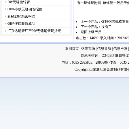
20#无缝镀锌管
有一层锌层附着. 镀锌管一般用于低
60×6冷拔无缝钢管报价
直径23的精密钢管
上一个产品：
镀锌钢管规格重量
钢筋连接套筒成品
下一个产品：没有了
汇兴达钢管厂产20#无缝钢管现货规…
返回上级产品
点击数：14669 录入时间：2012/6/2
返回首页
|
钢管市场
|
信息导航
|
信息推荐
网站关键词：
Q345B无缝钢管
,
2
电话：0635-2995805、2995806 传真：0635-2
Copyright 山东鑫旺通金属制品