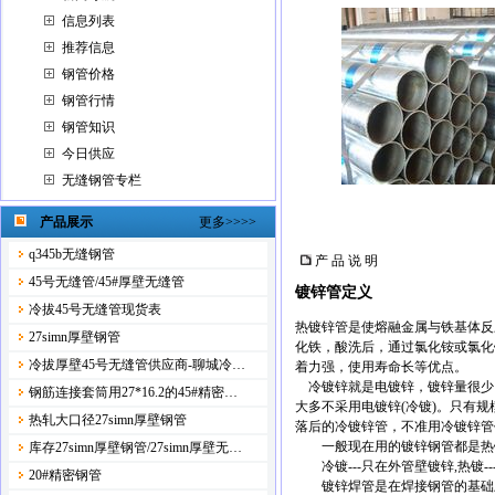
信息列表
推荐信息
钢管价格
钢管行情
钢管知识
今日供应
无缝钢管专栏
产品展示
更多>>>>
q345b无缝钢管
产 品 说 明
45号无缝管/45#厚壁无缝管
镀锌管定义
冷拔45号无缝管现货表
热镀锌管是使熔融金属与铁基体反
27simn厚壁钢管
化铁，酸洗后，通过氯化铵或氯化
冷拔厚壁45号无缝管供应商-聊城冷…
着力强，使用寿命长等优点。
冷镀锌就是电镀锌，镀锌量很少，
钢筋连接套筒用27*16.2的45#精密…
大多不采用电镀锌(冷镀)。只有
热轧大口径27simn厚壁钢管
落后的冷镀锌管，不准用冷镀锌管
一般现在用的镀锌钢管都是热镀
库存27simn厚壁钢管/27simn厚壁无…
冷镀---只在外管壁镀锌,热镀--
20#精密钢管
镀锌焊管是在焊接钢管的基础上再