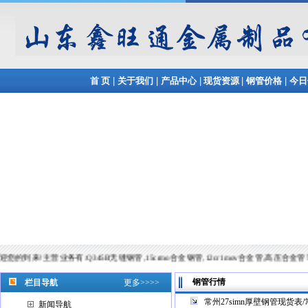
|
|
|
|
|
首 页
关于我们
产品中心
现货资源
钢管价格
今日
营业务有:Q345B无缝钢管,15crmo合金钢管,12cr1mov合金管,高压合金管等,常备材质：20#、35
钢管行情
栏目导航
更多>>>>
常州27simn厚壁钢管现货表/
新闻导航