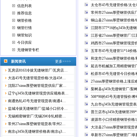
太仓市45号无缝管价格/太仓
信息列表
常州市27simn厚壁钢管供应厂
推荐信息
铜山县27simn厚壁钢管价格
钢管价格
钢管行情
江阴市377*16的q345b无
钢管知识
江苏省27simn厚壁钢管厂/
今日供应
鸡西市27simn厚壁钢管现货
无缝钢管专栏
五常市45号无缝管51*14价
和龙市27simn厚壁钢管价格
新闻资讯
更多>>>>
延吉市机械加工用精密钢管厂
瓦房店8163冷拔无缝钢管厂/瓦房店…
松原市45号无缝管今日价格/
大连45号无缝管现货价格/大连45#…
27simn厚壁钢管价格上涨
沈阳27simn厚壁钢管现货供应厂家…
梨树县q345b无缝钢管厂/梨
辽宁q345b无缝钢管现货供应规格表…
508*90的45号无缝管报价
南通热轧45号无缝管现货表/南通4…
九台市q345b无缝钢管现货表
盐城冷拔无缝钢管厂/盐城小口径冷…
普兰店市q345b无缝钢管299
无锡精密钢管厂/无锡20#冷轧精密…
凌源市小口径精密钢管价格/
常州27simn厚壁钢管现货表/常州2…
大洼县27simn厚壁钢管现货表
南京q345b无缝钢管价格表/南京q3…
阜新市27simn厚壁钢管厂/阜