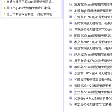
南通市液压用27simn厚壁钢管现货…
凌海市27simn厚壁钢管现货表
吴江市q345b无缝钢管供应厂家/吴…
本溪市q345b无缝钢管现货报
昆山市精密钢管制造厂/昆山市精密…
庄河市351*60的45号无缝
新民市冷拔无缝钢管厂/新民
乌审旗45号无缝管377*30
固阳县27simn厚壁钢管现货1
孝义市210*70的45号无缝
临汾市冷拔无缝钢管厂/临汾
静乐县27simn厚壁钢管价格
原平市45*12的q345b无缝
稷山县27simn厚壁钢管现货规
永济市180*55的45号无缝
和顺县精密钢管现货表/和顺县
昔阳县25.4*2.5精密钢管
朔州市27simn厚壁钢管价格/
沁源县q345b无缝钢管价格/
平定县45号无缝管76*22价