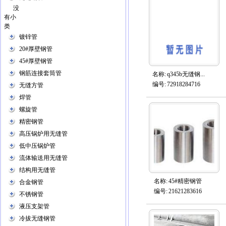
没
有小
类
镀锌管
20#厚壁钢管
45#厚壁钢管
钢筋连接套筒管
名称:
q345b无缝钢...
编号:
72918284716
无缝方管
焊管
螺旋管
精密钢管
高压锅炉用无缝管
低中压锅炉管
流体输送用无缝管
结构用无缝管
名称:
45#精密钢管
合金钢管
编号:
21621283616
不锈钢管
液压支架管
冷拔无缝钢管