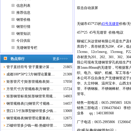
信息列表
双击自动滚屏
推荐信息
钢管价格
无锡市457*25的
45号无缝管
价格/无
钢管行情
457*25 45号无缝管 价格/电议
钢管知识
今日供应
聊城汇兴达管材有限公司是生产及
库四个，库存材质为20#、45#，低合
无缝钢管专栏
15crmo、12cr1movg、15crmo
存材质为201、202、301、302
热点排行
更多>>>>
我公司现有无缝钢管穿孔机组生产线
管子直径符号 管子重量计算 …
21805
厚1mm-80mm的无缝管，可根据客
织、电力、锅炉、机械、军工等各
成都100*50*2.5方钢理论重量…
21309
本公司不仅自身生产无缝钢管还于
矩形管尺寸|矩形管规格表|矩…
17050
华、久立特钢、温州宝丰、山西太钢、
管、不锈钢板、不锈钢棒材、不锈
方管尺寸|方管规格表|方钢管…
15724
管等。
矩形钢管标准|矩形钢管常用规…
14803
销售一部电话：0635-2995805 1826
钢管规格表(1)|钢管尺寸规格…
14457
销售二部电话：15964376043 李
营口1.5寸加厚型镀锌管多少钱…
13069
业务 qq：1401389368
钢管规格表|钢管理论重量表(…
12875
厂子电话：0635-2995806 152066
25镀锌管多少钱一根-热镀锌管…
12680
你感兴趣的钢管知识：