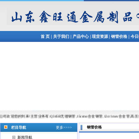
|
|
|
|
|
首 页
关于我们
产品中心
现货资源
钢管价格
今日
到来!主营业务有:Q345B无缝钢管,15crmo合金钢管,12cr1mov合金管,高压合金管等,常备材质：2
钢管价格
栏目导航
更多>>>>
新闻导航