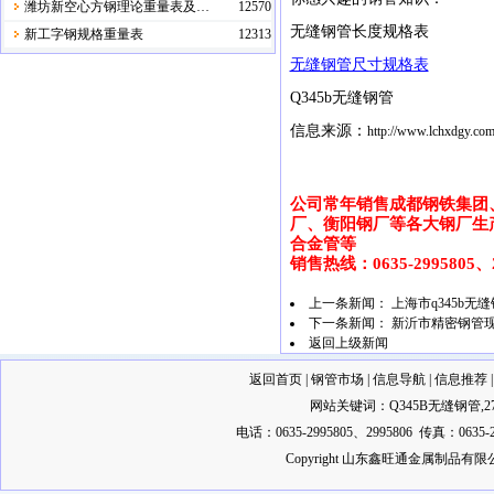
潍坊新空心方钢理论重量表及…
12570
无缝钢管长度规格表
新工字钢规格重量表
12313
无缝钢管尺寸规格表
Q345b
无缝钢管
信息来源：
http://www.lchxdgy.co
公司常年销售成都钢铁集团
厂、衡阳钢厂等各大钢厂生产的
合金管等
销售热线：0635-2995805、29
上一条新闻：
上海市q345b无
下一条新闻：
新沂市精密钢管现
返回上级新闻
返回首页
|
钢管市场
|
信息导航
|
信息推荐
网站关键词：
Q345B无缝钢管
,
2
电话：0635-2995805、2995806 传真：0635-2
Copyright 山东鑫旺通金属制品