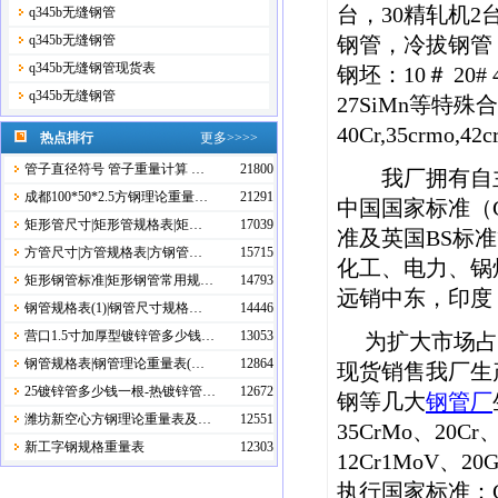
台，30精轧机2
q345b无缝钢管
q345b无缝钢管
钢管，冷拔钢管
q345b无缝钢管现货表
钢坯：10＃ 20# 45
q345b无缝钢管
27SiMn等特殊
40Cr,35crmo,4
热点排行
更多>>>>
管子直径符号 管子重量计算 …
21800
我厂拥有自主
成都100*50*2.5方钢理论重量…
21291
中国国家标准（G
矩形管尺寸|矩形管规格表|矩…
17039
准及英国BS标
方管尺寸|方管规格表|方钢管…
15715
化工、电力、锅
矩形钢管标准|矩形钢管常用规…
14793
远销中东，印度
钢管规格表(1)|钢管尺寸规格…
14446
营口1.5寸加厚型镀锌管多少钱…
13053
为扩大市场占
钢管规格表|钢管理论重量表(…
12864
现货销售我厂生
25镀锌管多少钱一根-热镀锌管…
12672
钢等几大
钢管厂
潍坊新空心方钢理论重量表及…
12551
35CrMo、20Cr、
新工字钢规格重量表
12303
12Cr1MoV、
执行国家标准：GB81